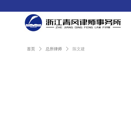
首页
ꄲ
总所律师
ꄲ
陈文建