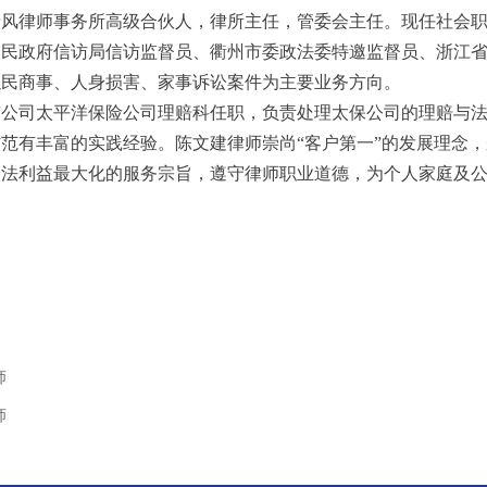
青风律师事务所高级合伙人，律所主任，管委会主任。现任社会
人民政府信访局信访监督员、衢州市委政法委特邀监督员、浙江
以民商事、人身损害、家事诉讼案件为主要业务方向。
市公司太平洋保险公司理赔科任职，负责处理太保公司的理赔与
范有丰富的实践经验。陈文建律师崇尚“客户第一”的发展理念，
合法利益最大化的服务宗旨，遵守律师职业道德，为个人家庭及
师
师