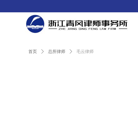
首页
ꄲ
总所律师
ꄲ
毛云律师