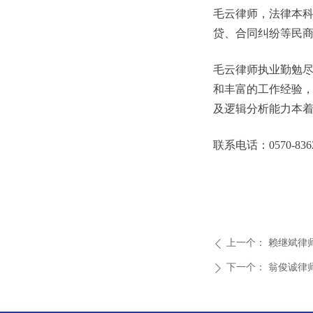
毛云律师，法律本
贷、合同纠纷等民
毛云律师执业勤勉
和丰富的工作经验
及逻辑分析能力本
联系电话：0570-8362
上一个：
赖继斌律
ꄴ
下一个：
翁俊诚律
ꄲ